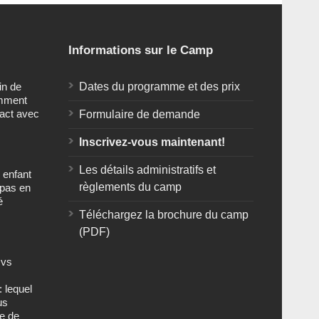
Informations sur le Camp
in de
Dates du programme et des prix
omment
tact avec
Formulaire de demande
Inscrivez-vous maintenant!
Les détails administratifs et
 enfant
règlements du camp
 pas en
é
Téléchargez la brochure du camp
(PDF)
 vs
 lequel
us
ge de