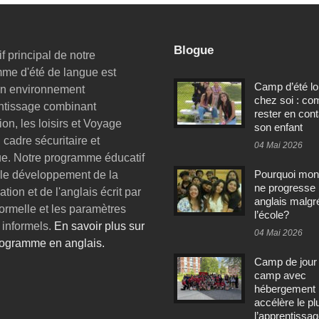
Blogue
if principal de notre
me d'été de langue est
Camp d’été lo
 un environnement
chez soi : c
ntissage combinant
rester en con
ion, les loisirs et Voyage
son enfant
cadre sécuritaire et
04 Mai 2026
e. Notre programme éducatif
Pourquoi mon
 le développement de la
ne progresse
tion et de l'anglais écrit par
anglais malgr
formelle et les paramètres
l’école?
 informels.
En savoir plus sur
04 Mai 2026
rogramme en anglais.
Camp de jour
camp avec
hébergement :
accélère le pl
l’apprentissa