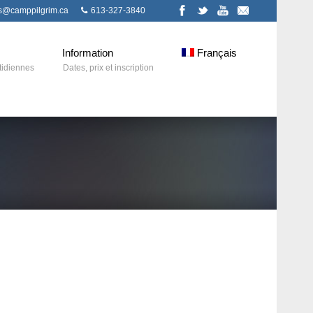
ns@camppilgrim.ca
613-327-3840
Information
Français
tidiennes
Dates, prix et inscription