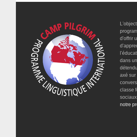
L'object
program
d'offrir
d'appre
l'éducat
dans un 
détendu
axé sur
conversa
classe 
sociaux
notre p