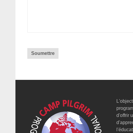
L'object
program
d'offrir
d'appre
l'éducat