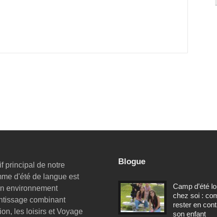
Blogue
if principal de notre
me d'été de langue est
Camp d’été lo
 un environnement
chez soi : c
ntissage combinant
rester en con
ion, les loisirs et Voyage
son enfant