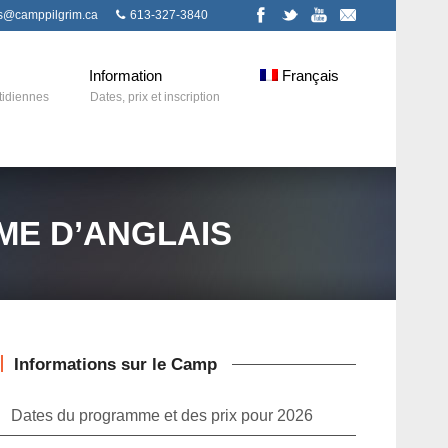
ns@camppilgrim.ca
613-327-3840
Information
Français
tidiennes
Dates, prix et inscription
ME D’ANGLAIS
Informations sur le Camp
Dates du programme et des prix pour 2026