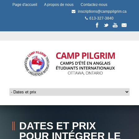
Page d'accueil
A propos de nous
Contactez-nous
inscriptions@camppilgrim.ca
613-327-3840
DATES ET PRIX
POUR INTÉGRER LE