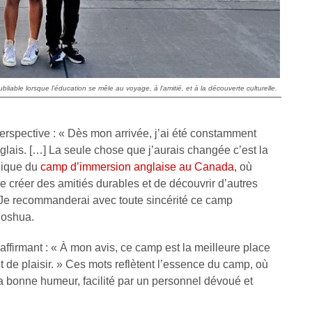
iable lorsque l’éducation se mêle au voyage, à l’amitié, et à la découverte culturelle.
spective : « Dès mon arrivée, j’ai été constamment
glais. […] La seule chose que j’aurais changée c’est la
nique du
camp d’immersion anglaise au Canada
,
où
 créer des amitiés durables et de découvrir d’autres
« Je recommanderai avec toute sincérité ce camp
Joshua.
affirmant : « À mon avis, ce camp est la meilleure place
 de plaisir. » Ces mots reflètent l’essence du camp, où
t la bonne humeur, facilité par un personnel dévoué et