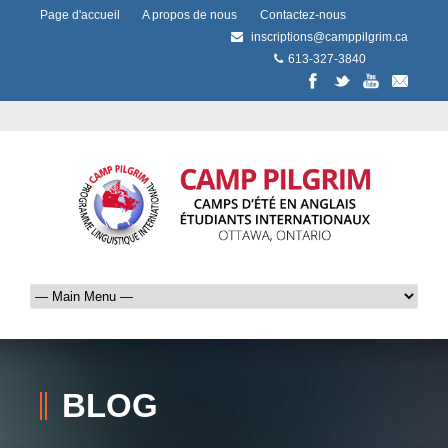
Page d'accueil
A propos de nous
Contactez-nous
inscriptions@camppilgrim.ca
613-327-3840
BLOG