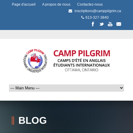
Page d'accueil
A propos de nous
Contactez-nous
inscriptions@camppilgrim.ca
613-327-3840
BLOG