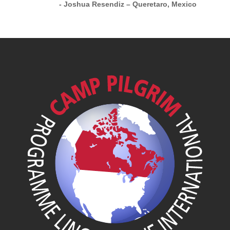
- Joshua Resendiz – Queretaro, Mexico