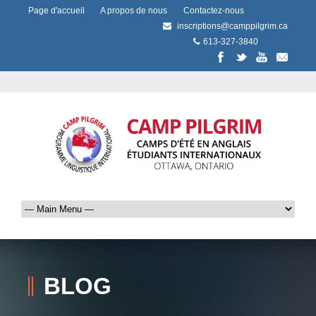
Page d'accueil
A propos de nous
Contactez-nous
inscriptions@camppilgrim.ca
613-327-3840
BLOG