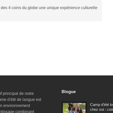
des 4 coins du globe une unique expérience culturelle
Blogue
if principal de notre
me d'été de langue est
Camp d’été lo
 un environnement
chez soi : c
ntissage combinant