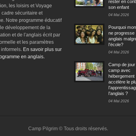
rester en con
ion, les loisirs et Voyage
son enfant
cadre sécuritaire et
04 Mai 2026
e. Notre programme éducatif
Pourquoi mon
 le développement de la
ne progresse
tion et de l'anglais écrit par
anglais malgr
formelle et les paramètres
l’école?
 informels.
En savoir plus sur
04 Mai 2026
rogramme en anglais.
Camp de jour
camp avec
hébergement :
accélère le pl
l’apprentissa
l’anglais ?
04 Mai 2026
Camp Pilgrim © Tous droits réservés.