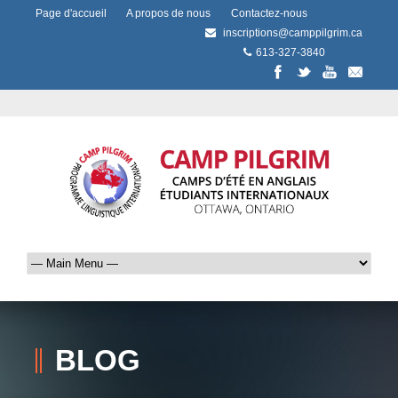
Page d'accueil
A propos de nous
Contactez-nous
inscriptions@camppilgrim.ca
613-327-3840
BLOG