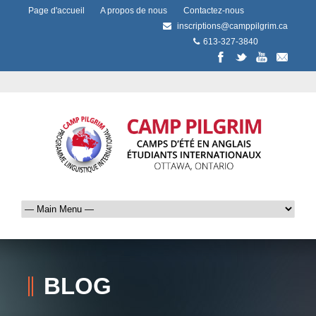
Page d'accueil
A propos de nous
Contactez-nous
inscriptions@camppilgrim.ca
613-327-3840
BLOG